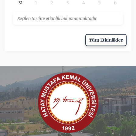
31
1
2
3
4
5
6
Seçilen tarihte etkinlik bulunmamaktadır.
Tüm Etkinlikler