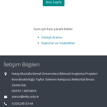
Ana Sayfa
Sizin için bazı yararlı linkler:
Detaylı Arama
Raporlar ve İstatistikler
İletişim Bilgileri
Hatay Mustafa Kemal Üniversitesi Bilimsel Araştırma Projeleri
Koordinatörlüğü Tayfur Sökmen Kampüsü Rektörlük Binası
Zemin Kat
HATAY / ANTAKYA
avesis@mku.edu.tr
0.326.245 53 64