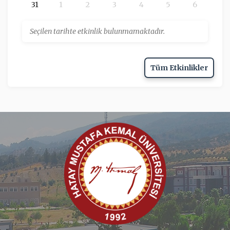
31
1
2
3
4
5
6
Seçilen tarihte etkinlik bulunmamaktadır.
Tüm Etkinlikler